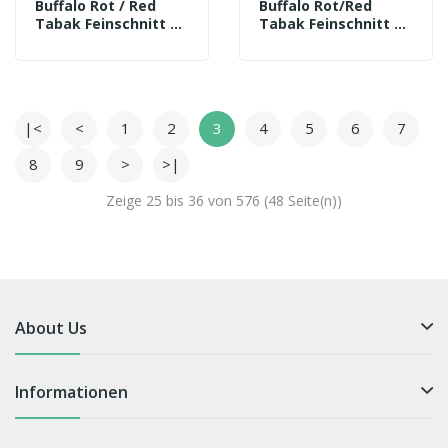
Buffalo Rot / Red
Buffalo Rot/Red
Tabak Feinschnitt (6
Tabak Feinschnitt (6
X 140g) + 1.400 Pall
X 140g) + 1.400
Mall Blue Xtra Hülsen
Buffalo Hülsen + 3
+ 3 Feuerzeuge
Feuerzeuge
|<
<
1
2
3
4
5
6
7
8
9
>
>|
Zeige 25 bis 36 von 576 (48 Seite(n))
About Us
Informationen