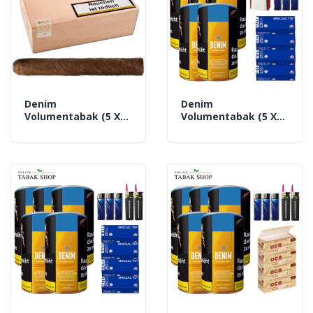
Denim
Denim
Volumentabak (5 X
Volumentabak (5 X
90g) + 1.000 GIZEH
90g) + 1.000 Gizeh
Full Flavor Extra
Special Tip Hülsen +
Hülsen + 3
3 Feuerzeuge + 1
Feuerzeuge + 2
Gizeh Etui
Sturmfeuerzeuge