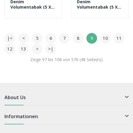
Denim
Denim
Volumentabak (5 X
Volumentabak (5 X
90g) + 1.000 Gizeh
90g) + 1.000 OCB
Special Tip Hülsen +
Organic Hülsen + 3
3 Feuerzeuge + 2
Feuerzeuge + 2
Sturmfeuerzeuge
Sturmfeuerzeuge
|<
<
5
6
7
8
9
10
11
12
13
>
>|
Zeige 97 bis 108 von 576 (48 Seite(n))
About Us
Informationen