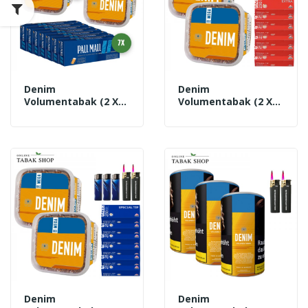
Denim
Denim
Volumentabak (2 X
Volumentabak (2 X
220g) + 1.400 Pall
220g) + 1.500 GIZEH
Mall Blue Xtra Hülsen
Special Tip Extra
+ 3 Feuerzeuge + 2
Hülsen + 3
Sturmfeuerzeuge
Feuerzeuge + 2
Sturmfeuerzeuge
Denim
Denim