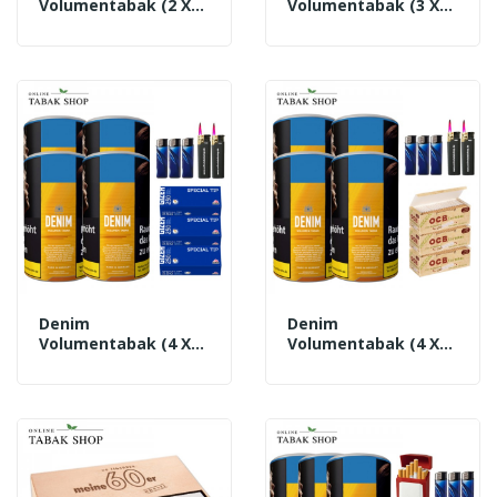
Volumentabak (2 X
Volumentabak (3 X
220g) + 1.500 GIZEH
90g) + 2
Special Tip Hülsen +
Sturmfeuerzeuge
3 Feuerzeuge + 2
Sturmfeuerzeuge
Denim
Denim
Volumentabak (4 X
Volumentabak (4 X
90g) + 750 Gizeh
90g) + 750 OCB
Special Tip Hülsen +
Organic Hülsen + 3
3 Feuerzeuge + 2
Feuerzeuge + 2
Sturmfeuerzeuge
Sturmfeuerzeuge