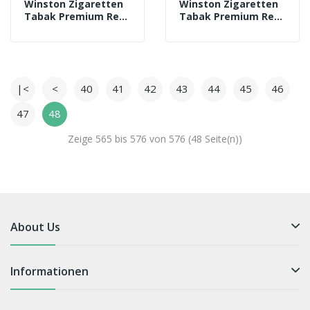
Winston Zigaretten
Winston Zigaretten
Tabak Premium Red
Tabak Premium Red
S (6 X 56g) + 1.000
S (6 X 56g) + 1.000
Marlboro Red Hülsen
Winston Hülsen + 3
+ 3 Feuerzeuge + 1
Feuerzeuge + 2
Gizeh Etui
Sturmfeuerzeuge
|<
<
40
41
42
43
44
45
46
47
48
Zeige 565 bis 576 von 576 (48 Seite(n))
About Us
Informationen