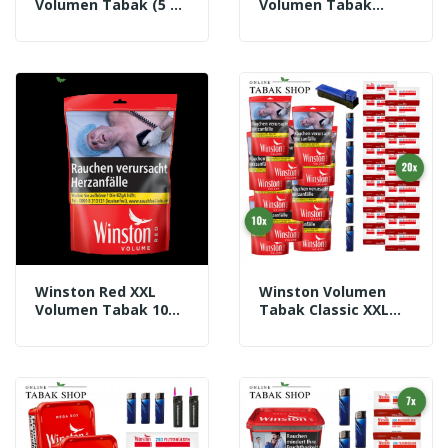
Volumen Tabak (5 X
Volumen Tabak
180g) + 3.000
Classic 125g Mega
Winston Extra
Box
Hülsen + 3
Feuerzeuge + 2
Sturmfeuerzeuge
Winston Red XXL
Winston Volumen
Volumen Tabak 105g
Tabak Classic XXL
Beutel
(10 X 105g) + 4.000
Winston Hülsen + 5
Feuerzeuge + 1
Angel Stopfer