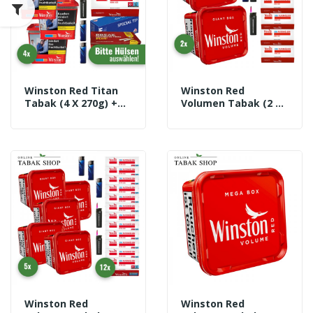
Winston Red Titan
Winston Red
Tabak (4 X 270g) +
Volumen Tabak (2 X
2.000 Hülsen
180g) + 1.400
(wählbar) + 1
Winston Hülsen + 3
Sturmfeuerzeug + 2
Feuerzeuge + 2
Feuerzeuge + Coney
Sturmfeuerzeuge
KFZ-Ascher
Winston Red
Winston Red