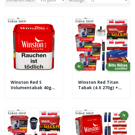
Winston Red S
Winston Red Titan
Volumentabak 40g
Tabak (4 X 270g) +
Dose
2.000 Hülsen
(wählbar) + 1
Sturmfeuerzeug + 2
Feuerzeuge +
Aschenbecher Chrom
9cm