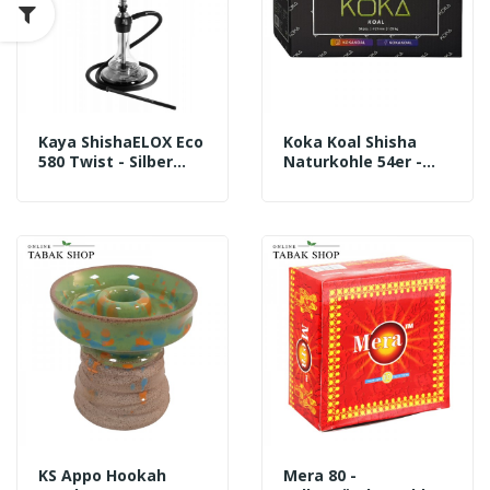
Kaya ShishaELOX Eco
Koka Koal Shisha
580 Twist - Silber
Naturkohle 54er -
(ca. 62cm)
27mm (1x 1,05 Kg)
KS Appo Hookah
Mera 80 -