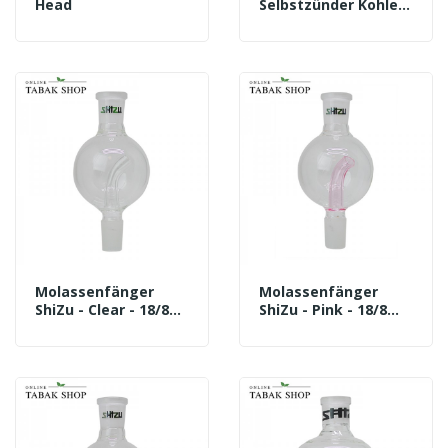
Head
Selbstzünder Kohle
30mm - 8 Rollen
(80Stück)
Molassenfänger
Molassenfänger
ShiZu - Clear - 18/8
ShiZu - Pink - 18/8
Schliff - Stick 60mm
Schliff - Stick 60mm