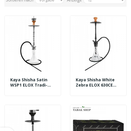
Kaya Shisha Satin
Kaya Shisha White
WSP1 ELOX Tradi-
Zebra ELOX 630CE
Line Silber 2S
Lance Schliff 2S -
Komplett (ca. 83cm)
Schwarz (ca. 77cm)