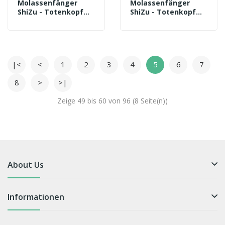
Molassenfänger
Molassenfänger
ShiZu - Totenkopf
ShiZu - Totenkopf
Schwarz - 18/8 Schliff
Weiß - 18/8 Schliff
|<
<
1
2
3
4
5
6
7
8
>
>|
Zeige 49 bis 60 von 96 (8 Seite(n))
About Us
Informationen