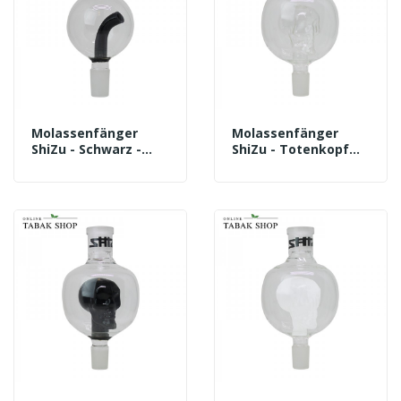
Molassenfänger
Molassenfänger
ShiZu - Schwarz -
ShiZu - Totenkopf
18/8 Schliff - Stick
Clear - 18/8 Schliff
60mm