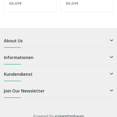
(3 X 60er)
Zigaretten OP (10 X
66,69€
86,69€
20er)
About Us
Informationen
Kundendienst
Join Our Newsletter
Powered By
ezigarettenbasen