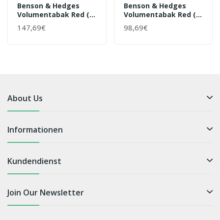
Benson & Hedges
Benson & Hedges
Volumentabak Red (3
Volumentabak Red (2
X 255g) + 1.000 Hülsen
X 255g) + 1.000 Hülsen
147,69€
98,69€
(nach Wahl) + 1
(nach Wahl) + 1
Sturmfeuerzeug + 1
Sturmfeuerzeug + 2
Feuerzeug + 1 Auto
Feuerzeuge
Aschenbecher
About Us
Informationen
Kundendienst
Join Our Newsletter